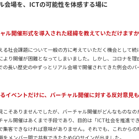
ル会場を、ICTの可能性を体感する場に
チャル開催形式を導入された経緯を教えていただけます
える社会課題について一般の方に考えていただく機会として続
により開催が困難となってしまいました。しかし、コロナを理
での長い歴史の中ずっとリアル会場で開催されてきた例会のバ
あるイベントだけに、バーチャル開催に対する反対意見
見こそありませんでしたが、バーチャル開催がどんなものなの
チャル開催はあくまで手段であり、目的は「ICT社会を推進で
で集客できなければ意味がありません。それでも、これからの
識をメンバー間で共有できたためGOサインが出ました。​