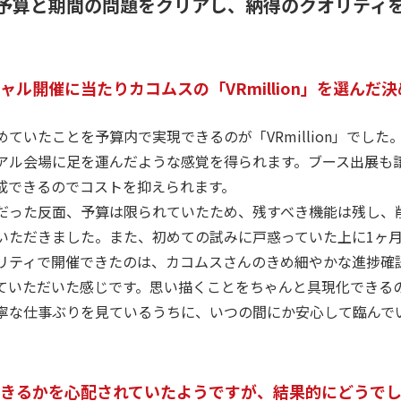
予算と期間の問題をクリアし、納得のクオリティ
ャル開催に当たりカコムスの「VRmillion」を選んだ
めていたことを予算内で実現できるのが「VRmillion」でし
アル会場に足を運んだような感覚を得られます。ブース出展も
成できるのでコストを抑えられます。
だった反面、予算は限られていたため、残すべき機能は残し、
いただきました。また、初めての試みに戸惑っていた上に1ヶ
リティで開催できたのは、カコムスさんのきめ細やかな進捗確
ていただいた感じです。思い描くことをちゃんと具現化できる
寧な仕事ぶりを見ているうちに、いつの間にか安心して臨んで
できるかを心配されていたようですが、結果的にどうで