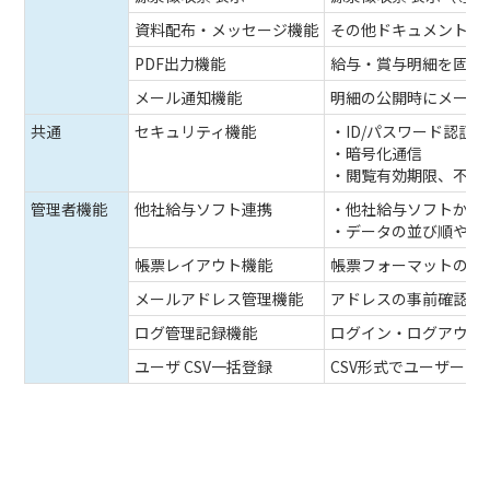
資料配布・メッセージ機能
その他ドキュメントの
PDF出力機能
給与・賞与明細を固定
メール通知機能
明細の公開時にメール
共通
セキュリティ機能
・ID/パスワード認証
・暗号化通信
・閲覧有効期限、不正
管理者機能
他社給与ソフト連携
・他社給与ソフトから
・データの並び順や表
帳票レイアウト機能
帳票フォーマットのレ
メールアドレス管理機能
アドレスの事前確認を
ログ管理記録機能
ログイン・ログアウト
ユーザ CSV一括登録
CSV形式でユーザーの