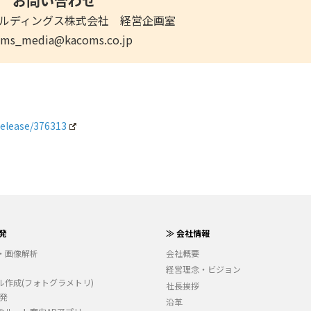
お問い合わせ
ルディングス株式会社 経営企画室
oms_media@kacoms.co.jp
release/376313
発
≫ 会社情報
・画像解析
会社概要
経営理念・ビジョン
ル作成(フォトグラメトリ)
社長挨拶
開発
沿革