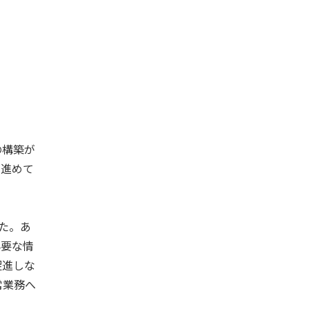
の構築が
を進めて
した。あ
必要な情
促進しな
常業務へ
。