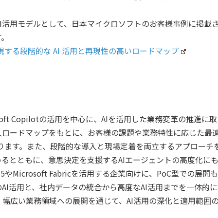
I活用モデルとして、日本マイクロソフトのお客様事例に掲載
す。
する段階的な AI 活用と再現性の高いロードマップ
rosoft Copilotの活用を中心に、AIを活用した業務変革の推進に
ロードマップをもとに、お客様の課題や業務特性に応じた最適
ります。また、段階的な導入と現場定着を両立するアプローチ
めるとともに、意思決定を支援するAIエージェントの高度化に
5やMicrosoft Fabricを活用する企業向けに、PoC型での展開
AI活用と、社内データの統合から高度なAI活用までを一体的
幅広い業務領域への展開を通じて、AI活用の深化と適用範囲