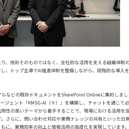
たり、技術そのものではなく、全社的な活用を支える組織体制
し、トップ主導でAI推進体制を整備しながら、段階的な導入
の既存ドキュメントをSharePoint Onlineに集約しま
oを活用したエージェント「KMSG-AI（※）」を構築し、チャットを通じて
汎用性の高いテーマから着手することで、現場における活用を
す。さらに、問い合わせ対応や業務ナレッジの共有といった日
ともに、業務効率の向上と情報活用の高度化を実現しています