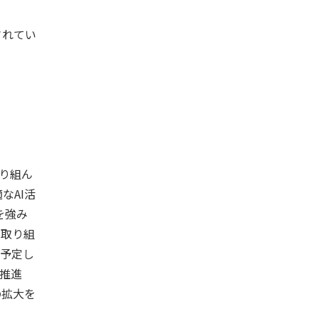
されてい
取り組ん
なAI活
を強み
も取り組
も予定し
に推進
の拡大を