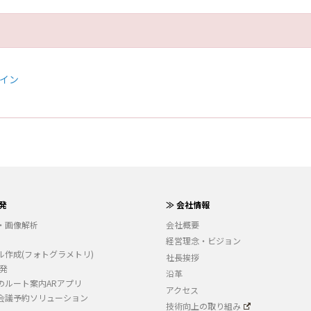
ザイン
発
≫ 会社情報
・画像解析
会社概要
経営理念・ビジョン
ル作成(フォトグラメトリ)
社長挨拶
開発
沿革
のルート案内ARアプリ
アクセス
会議予約ソリューション
技術向上の取り組み