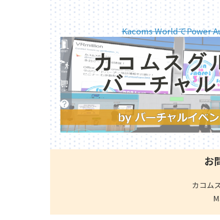
Kacoms WorldでPowe
お
カコム
M