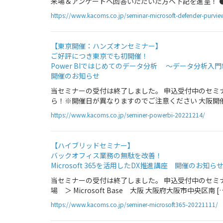
来場＆アンケートへ回答いただいた方へ下記を進呈！ ● 参加者全
https://www.kacoms.co.jp/seminar-microsoft-defender-purvie
【東京開催：ハンズオンセミナー】
ご好評につき東京でも初開催！
Power BIではじめてのデータ分析 ～データ分析入
開催のお知らせ
当セミナーの受付は終了しました。 申込受付中のセミナ
ら！※開催日が異なりますのでご注意ください 大阪開催
https://www.kacoms.co.jp/seminer-powerbi-20221214/
【ハイブリッドセミナー】
バックオフィス業務の無駄を改善！
Microsoft 365を活用したDX推進講座 開催のお知ら
当セミナーの受付は終了しました。 申込受付中のセミナー情報
場 ＞ Microsoft Base 大阪 大阪府大阪市中央区南 [
https://www.kacoms.co.jp/seminer-microsoft365-20221111/