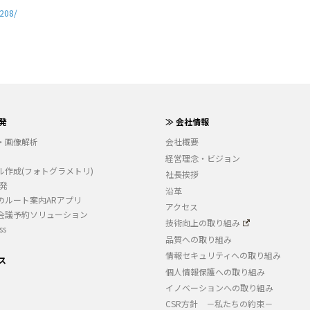
2208/
発
≫ 会社情報
・画像解析
会社概要
経営理念・ビジョン
ル作成(フォトグラメトリ)
社長挨拶
開発
沿革
のルート案内ARアプリ
アクセス
会議予約ソリューション
技術向上の取り組み
ss
品質への取り組み
情報セキュリティへの取り組み
ス
個人情報保護への取り組み
イノベーションへの取り組み
CSR方針 －私たちの約束－