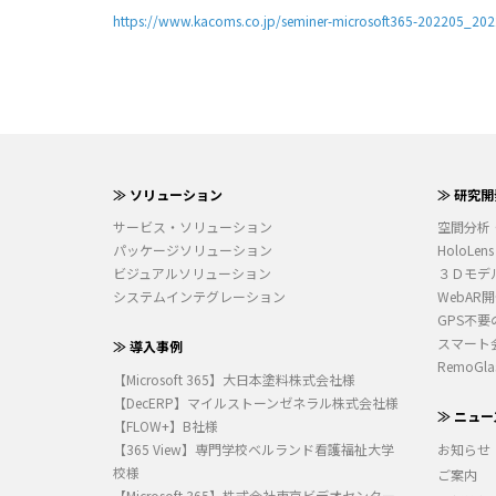
https://www.kacoms.co.jp/seminer-microsoft365-202205_20
≫ ソリューション
≫ 研究開
サービス・ソリューション
空間分析
パッケージソリューション
HoloLens
ビジュアルソリューション
３Ｄモデ
システムインテグレーション
WebAR
GPS不要
スマート
≫ 導入事例
RemoGla
【Microsoft 365】大日本塗料株式会社様
【DecERP】マイルストーンゼネラル株式会社様
≫ ニュー
【FLOW+】B社様
【365 View】専門学校ベルランド看護福祉大学
お知らせ
校様
ご案内
【Microsoft 365】株式会社東京ビデオセンター