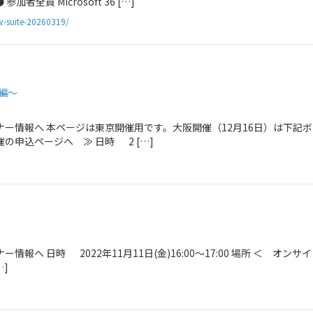
員 Microsoft 36 […]
w-suite-20260319/
門編～
ー情報へ 本ページは東京開催用です。大阪開催（12月16日）は下記
の申込ページへ ≫ 日時 2 […]
せ
へ 日時 2022年11月11日(金)16:00～17:00 場所 ＜ オンサ
…]