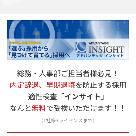
総務・人事部ご担当者様必見！
内定辞退、早期退職
を防止する採用
適性検査「
インサイト
」
なんと
無料
で受検いただけます！！
（1社様3ライセンスまで）