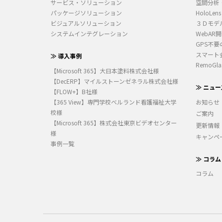
サービス・ソリューション
空間分析
パッケージソリューション
HoloLens
ビジュアルソリューション
３Ｄモデ
システムインテグレーション
WebAR
GPS不要
スマート
≫ 導入事例
RemoGla
【Microsoft 365】大日本塗料株式会社様
【DecERP】マイルストーンゼネラル株式会社様
≫ ニュー
【FLOW+】B社様
【365 View】専門学校ベルランド看護福祉大学
お知らせ
校様
ご案内
【Microsoft 365】株式会社東京ビデオセンター
更新情報
様
キャンペ
事例一覧
≫ コラム
コラム