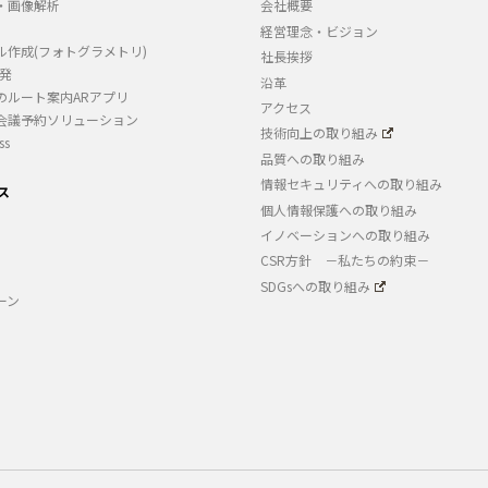
・画像解析
会社概要
経営理念・ビジョン
ル作成(フォトグラメトリ)
社長挨拶
開発
沿革
のルート案内ARアプリ
アクセス
会議予約ソリューション
技術向上の取り組み
ss
品質への取り組み
情報セキュリティへの取り組み
ス
個人情報保護への取り組み
イノベーションへの取り組み
CSR方針 －私たちの約束－
SDGsへの取り組み
ーン