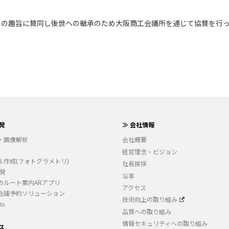
、その趣旨に賛同し後世への継承のため大阪商工会議所を通じて協賛を行
発
≫ 会社情報
・画像解析
会社概要
経営理念・ビジョン
ル作成(フォトグラメトリ)
社長挨拶
開発
沿革
のルート案内ARアプリ
アクセス
会議予約ソリューション
技術向上の取り組み
ss
品質への取り組み
情報セキュリティへの取り組み
ス