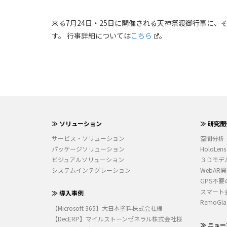
来る7月24日・25日に開催される天神祭渡御行事に
す。 行事詳細については
こちら
。
≫ ソリューション
≫ 研究開
サービス・ソリューション
空間分析
パッケージソリューション
HoloLens
ビジュアルソリューション
３Ｄモデ
システムインテグレーション
WebAR
GPS不要
スマート
≫ 導入事例
RemoGla
【Microsoft 365】大日本塗料株式会社様
【DecERP】マイルストーンゼネラル株式会社様
≫ ニュー