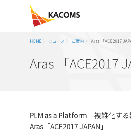
HOME
ニュース
ご案内
Aras 「ACE2017 
Aras 「ACE201
PLM as a Platform 複
Aras「ACE2017 JAPAN」