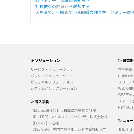
践セミナー 開催のお知らせ
社長依存の経営から脱却する
人を育て、仕組みで回る組織の作り方 セミナー開
≫ ソリューション
≫ 研究開
サービス・ソリューション
空間分析
パッケージソリューション
HoloLens
ビジュアルソリューション
３Ｄモデ
システムインテグレーション
WebAR
GPS不要
スマート
≫ 導入事例
RemoGla
【Microsoft 365】大日本塗料株式会社様
【DecERP】マイルストーンゼネラル株式会社様
≫ ニュー
【FLOW+】B社様
【365 View】専門学校ベルランド看護福祉大学
お知らせ