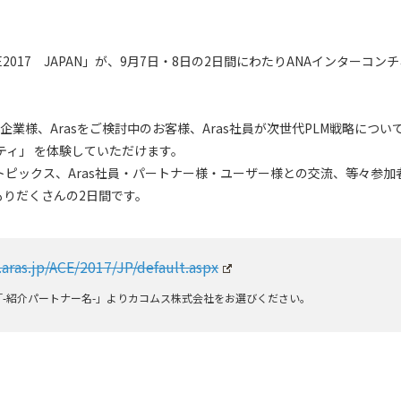
2017 JAPAN」が、9月7日・8日の2日間にわたりANAインターコン
ナー企業様、Arasをご検討中のお客様、Aras社員が次世代PLM戦略につい
ティ」 を体験していただけます。
トピックス、Aras社員・パートナー様・ユーザー様との交流、等々参加
もりだくさんの2日間です。
aras.jp/ACE/2017/JP/default.aspx
-紹介パートナー名-」よりカコムス株式会社をお選びください。