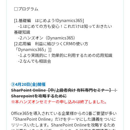
□プログラム
[1.基礎編 はじめよう!Dynamics365]
-1.はじめての方も安心！これだけは知っておきたい
基礎知識
-2.ハンズオン（Dynamics365）
[2.応用編 利益に結びつくCRMの使い方
「Dynamics365」]]
-1.より実践的に！効果的に利用するための応用知識
-2.なんでも相談会
③4月20日(金)開催
SharPoint Online【中/上級者向け 有料専門セミナー】：
Sharepointを攻略するために
※本ハンズオンセミナーの申し込みは終了しました。
Office365を導入されている企業様からの1番ご要望が多い
「SharePoint Online」だけをテーマにした講義をついに
リリースいたします。SharePoint Onlineを攻略するため