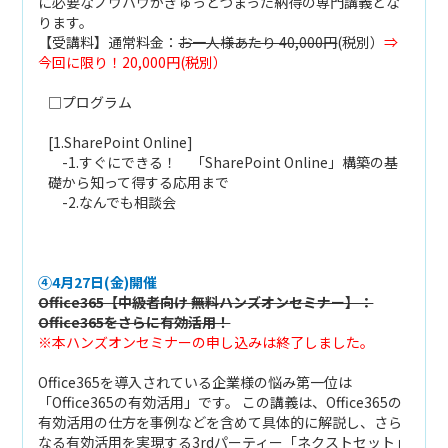
に必要なノウハウがぎゅっとつまった納得の専門講義とな
ります。
【受講料】通常料金：
お一人様あたり 40,000円
(税別）
⇒
今回に限り！20,000円(税別）
□プログラム
[1.SharePoint Online]
-1.すぐにできる！ 「SharePoint Online」構築の基
礎から知って得する応用まで
-2.なんでも相談会
④4月27日(金)開催
Office365【中級者向け 無料ハンズオンセミナー】：
Office365をさらに有効活用！
※本ハンズオンセミナーの申し込みは終了しました。
Office365を導入されている企業様の悩み第一位は
「Office365の有効活用」です。 この講義は、Office365の
有効活用の仕方を事例などを含めて具体的に解説し、さら
なる有効活用を実現する3rdパーティー「ネクストセット」