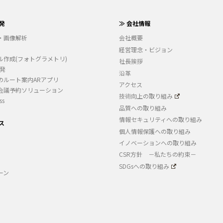
発
≫ 会社情報
・画像解析
会社概要
経営理念・ビジョン
ル作成(フォトグラメトリ)
社長挨拶
開発
沿革
のルート案内ARアプリ
アクセス
会議予約ソリューション
技術向上の取り組み
ss
品質への取り組み
情報セキュリティへの取り組み
ス
個人情報保護への取り組み
イノベーションへの取り組み
CSR方針 －私たちの約束－
SDGsへの取り組み
ーン