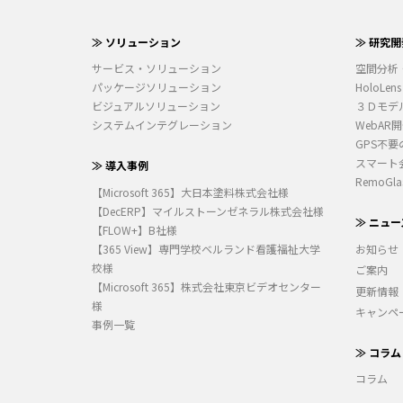
≫ ソリューション
≫ 研究開
サービス・ソリューション
空間分析
パッケージソリューション
HoloLens
ビジュアルソリューション
３Ｄモデ
システムインテグレーション
WebAR
GPS不要
スマート
≫ 導入事例
RemoGla
【Microsoft 365】大日本塗料株式会社様
【DecERP】マイルストーンゼネラル株式会社様
≫ ニュー
【FLOW+】B社様
【365 View】専門学校ベルランド看護福祉大学
お知らせ
校様
ご案内
【Microsoft 365】株式会社東京ビデオセンター
更新情報
様
キャンペ
事例一覧
≫ コラム
コラム