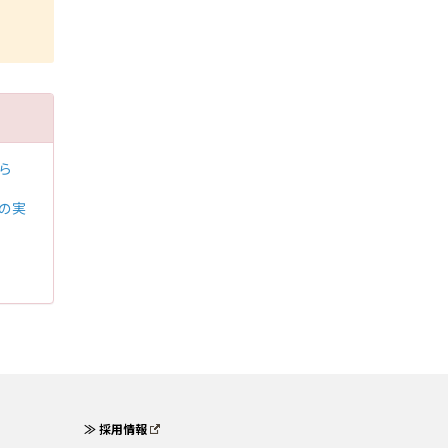
から
めの実
≫ 採用情報