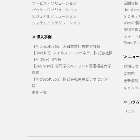
サービス・ソリューション
空間分析
パッケージソリューション
HoloLens
ビジュアルソリューション
３Ｄモデ
システムインテグレーション
WebAR
GPS不要
スマート
≫ 導入事例
RemoGla
【Microsoft 365】大日本塗料株式会社様
【DecERP】マイルストーンゼネラル株式会社様
≫ ニュー
【FLOW+】B社様
【365 View】専門学校ベルランド看護福祉大学
お知らせ
校様
ご案内
【Microsoft 365】株式会社東京ビデオセンター
更新情報
様
キャンペ
事例一覧
≫ コラム
コラム