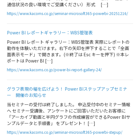
通信状況の良い環境でご受講ください） 形式 […]
https://www.kacoms.co.jp/seminar-microsoft365-powerbi-20251216/
Power BI レポートギャラリー：WBS管理表
Power BI レポート ギャラリー：WBS管理表 実際にレポートの
動作を体験いただけます。右下の矢印を押下することで「全画
面表示モード」で開きます。(※終了は Esc キーを押下) ※本レ
ポートは Power BI […]
https://www.kacoms.co.jp/power-bi-report-gallery-24/
グラフ表現の幅を広げよう！ Power BIステップアップセミナ
ー 開催のお知らせ
当セミナーの受付は終了しました。 申込受付中のセミナー情報
へ セミナー受講後、アンケートにご回答いただいたお客様に
「アーカイブ動画と半円グラフの作成練習ができるPower BIサ
ンプルデータと手順書」 をプレゼント！ […]
https://www.kacoms.co.jp/seminar-microsoft365-powerbi-stepup/