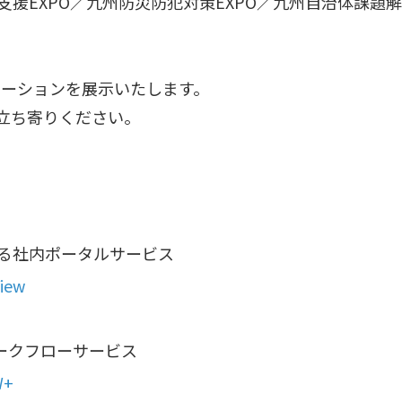
援EXPO／九州防災防犯対策EXPO／九州自治体課題
ューションを展示いたします。
立ち寄りください。
つながる社内ポータルサービス
View
ークフローサービス
W+