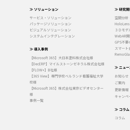
≫ ソリューション
≫ 研究開
サービス・ソリューション
空間分析
パッケージソリューション
HoloLens
ビジュアルソリューション
３Ｄモデ
システムインテグレーション
WebAR
GPS不要
スマート
≫ 導入事例
RemoGla
【Microsoft 365】大日本塗料株式会社様
【DecERP】マイルストーンゼネラル株式会社様
≫ ニュー
【FLOW+】B社様
【365 View】専門学校ベルランド看護福祉大学
お知らせ
校様
ご案内
【Microsoft 365】株式会社東京ビデオセンター
更新情報
様
キャンペ
事例一覧
≫ コラム
コラム