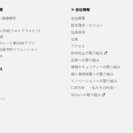
発
≫ 会社情報
・画像解析
会社概要
経営理念・ビジョン
ル作成(フォトグラメトリ)
社長挨拶
開発
沿革
のルート案内ARアプリ
アクセス
会議予約ソリューション
技術向上の取り組み
ss
品質への取り組み
情報セキュリティへの取り組み
ス
個人情報保護への取り組み
イノベーションへの取り組み
CSR方針 －私たちの約束－
SDGsへの取り組み
ーン