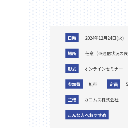
日時
2024年12月24日(火) 14
場所
任意（※通信状況の良
形式
オンラインセミナー
参加費
無料
定員
5
主催
カコムス株式会社
こんな方へおすすめ