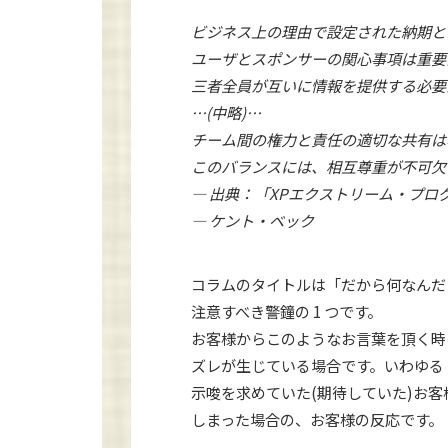
ビジネス上の理由で設定された納期と
ユーザとスポンサーの関心事項は重要
三者全員が互いに情報を提供する必要
…(中略)…
チーム間の権力と責任の適切な共有は
このバランスには、相互尊重が不可欠
― 出典：「XPエクストリーム・プ
― ケント・ベック
コラムのタイトルは「だから何なんだ
注意すべき警鐘の 1 つです。
お客様からこのようなお言葉を頂く時
ズレが生じている場合です。いわゆる
示唆を求めていた(期待していた)お
しまった場合の、お客様の反応です。