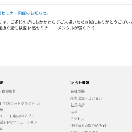
感セミナー開催のお知らせ。
ては、ご多忙の折にもかかわらずご来場いただき誠にありがとうござい
抜く適性検査 体感セミナー 「メンタルが弱く […]
発
≫ 会社情報
・画像解析
会社概要
経営理念・ビジョン
ル作成(フォトグラメトリ)
社長挨拶
開発
沿革
のルート案内ARアプリ
アクセス
会議予約ソリューション
技術向上の取り組み
ss