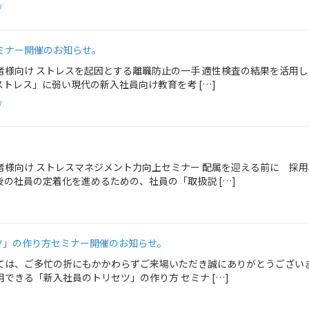
/
ミナー開催のお知らせ。
者様向け ストレスを起因とする離職防止の一手 適性検査の結果を活用
ストレス」に弱い現代の新入社員向け教育を考 […]
/
。
者様向け ストレスマネジメント力向上セミナー 配属を迎える前に 採
の社員の定着化を進めるための、社員の「取扱説 […]
ツ」の作り方セミナー開催のお知らせ。
ては、ご多忙の折にもかかわらずご来場いただき誠にありがとうござい
できる「新入社員のトリセツ」の作り方 セミナ […]