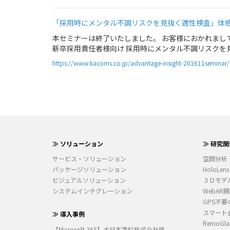
「採用時にメンタル不調リスクを見抜く適性検査」体
本セミナーは終了いたしました。 お客様におかれまし
新卒採用責任者様向け 採用時にメンタル不調リスクを見
https://www.kacoms.co.jp/advantage-insight-201611seminar/
≫ ソリューション
≫ 研究開
サービス・ソリューション
空間分析
パッケージソリューション
HoloLens
ビジュアルソリューション
３Ｄモデ
システムインテグレーション
WebAR
GPS不要
スマート
≫ 導入事例
RemoGla
【Microsoft 365】大日本塗料株式会社様