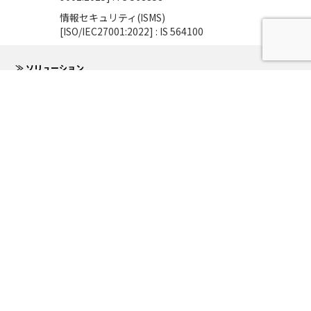
情報セキュリティ(ISMS)
[ISO/IEC27001:2022] : IS 564100
≫ ソリューション
≫ 導入事例
≫ 研究開発
≫ ニュース
≫ コラム
≫ 会社情報
≫ 採用情報
Socialmedia