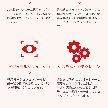
ン
ン
お客様のITシステム活用をサポー
最先端のクラウド・パッケージの
トするため、使いやすく高品質な
導入からオープンソースまで、豊
独自のITサービスメニューを提供
富な実績を元にお客様に最適な
します。
ERPソリューションを提供しま
す。
ビジュアルソリューショ
システムインテグレーシ
ン
ョン
VRやモーションセンサーなど、
各業界に精通したマネージャーと
最先端の技術を駆使したコンテン
高度なスキルを持ったSEが、ニ
ツを開発、提供しています。
ーズや課題にあわせ企画から開
発・導入・運用・保守までワンス
トップでサポートします。