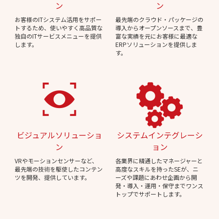
ン
ン
お客様のITシステム活用をサポー
最先端のクラウド・パッケージの
トするため、使いやすく高品質な
導入からオープンソースまで、豊
独自のITサービスメニューを提供
富な実績を元にお客様に最適な
します。
ERPソリューションを提供しま
す。
ビジュアルソリューショ
システムインテグレーシ
ン
ョン
VRやモーションセンサーなど、
各業界に精通したマネージャーと
最先端の技術を駆使したコンテン
高度なスキルを持ったSEが、ニ
ツを開発、提供しています。
ーズや課題にあわせ企画から開
発・導入・運用・保守までワンス
トップでサポートします。