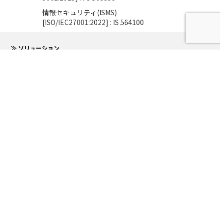
情報セキュリティ(ISMS)
[ISO/IEC27001:2022] : IS 564100
≫ ソリューション
≫ 導入事例
≫ 研究開発
≫ ニュース
≫ コラム
≫ 会社情報
≫ 採用情報
Socialmedia